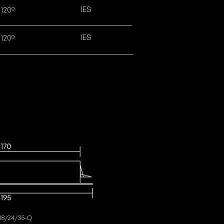
IES
120º
IES
120º
18
/24
/35
-Q