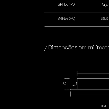
BRFL-24-Q
24,4
BRFL-35-Q
35,5
/ Dimensões em milímet
BRFL