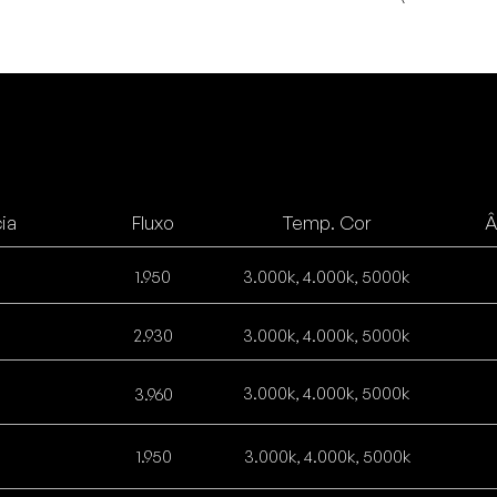
ia
Fluxo
Temp. Cor
Â
1.950
3.000k, 4.000k, 5000k
2.930
3.0
00k, 4.
000k, 5
000k
3.0
00k, 4.
000k, 5
000k
3.960
1.950
3.0
00k, 4.
000k, 5
000k