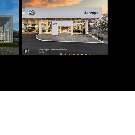
TENDIMENTO:
lefone: (21) 2532-5160
orzak@braslight.ind.br
ONDE ESTAMOS: