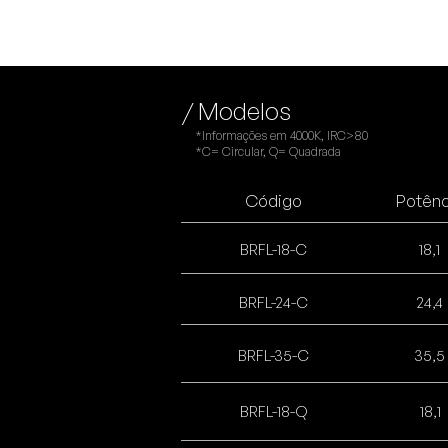
/ Modelos
*Informações em 4000K, IRC>80
*C= Circular, Q= Quadrada
Código
Potênc
BRFL-18-C
18,1
BRFL-24-C
24,4
BRFL-35-C
35,5
BRFL-18-Q
18,1