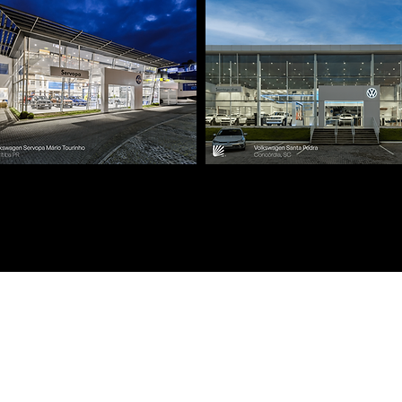
CASE DE SUCESSO:
A
Iluminação de Concessionárias Volkswagen
Te
ig
PRODUTOS
A
PORTIFÓLIO