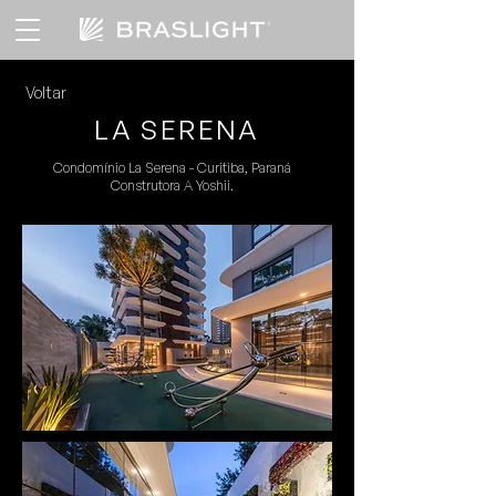
Voltar
LA SERENA
Condomínio La Serena - Curitiba, Paraná
Construtora
A Yoshii.