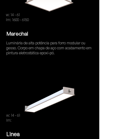
w: 14 - 61
lm: 1600 - 6150
Marechal
Luminária de alta potência para forro modular ou
gesso. Corpo em chapa de aço com acabamento em
pintura eletrostática epoxi-pó.
w: 14 - 61
lm:
1600 - 6150
Linea